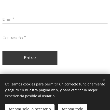
Email
Contraseña
Entrar
¿Olvidaste tu contraseña?
Utilizamos cookies para permitir un correcto funcionamiento
y seguro en nuestra página web, y para ofrecer la mejor
experiencia posible al usuario.
© 2026 MINDARQ Estudio y Consultoría - Migueletes 1800,
Buenos Aires, 1428 -Argentina
Aceptar solo lo necesario
Aceptar todo